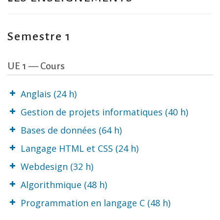
Semestre 1
UE 1 — Cours
Anglais (24 h)
Gestion de projets informatiques (40 h)
Bases de données (64 h)
Christina NGUYEN-HUU
Langage HTML et CSS (24 h)
Traductrice et
Alexis ONGAGNA
Guillaume EGGER
formatrice freelance
Webdesign (32 h)
Architecte des
Chef de projet
Systèmes
Algorithmique (48 h)
Pôle emploi
d’Information
Isidora VIDAL
Programmation en langage C (48 h)
Architecte de données
Christophe
Conceptrice web
Architecte Solution