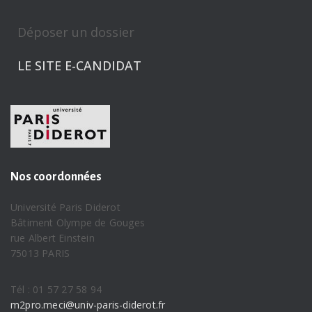
Déposer un dossier
LE SITE E-CANDIDAT
Nos coordonnées
Université Paris Diderot
Bâtiment Olympe de Gouges
rue Albert Einstein
75013 PARIS
Tél : 01 57 27 58 94
m2pro.meci@univ-paris-diderot.fr