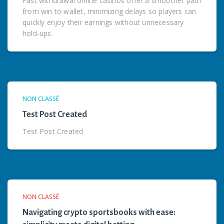
Fast withdrawal online casinos offer a smoother path
from win to wallet, minimizing delays so players can
quickly enjoy their earnings without unnecessary
hold-ups.
NON CLASSÉ
Test Post Created
Test Post Created
NON CLASSÉ
Navigating crypto sportsbooks with ease: