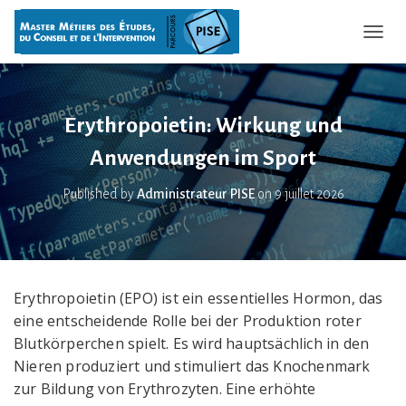
OUVRI
Erythropoietin: Wirkung und
Anwendungen im Sport
Published by
Administrateur PISE
on
9 juillet 2026
Erythropoietin (EPO) ist ein essentielles Hormon, das
eine entscheidende Rolle bei der Produktion roter
Blutkörperchen spielt. Es wird hauptsächlich in den
Nieren produziert und stimuliert das Knochenmark
zur Bildung von Erythrozyten. Eine erhöhte