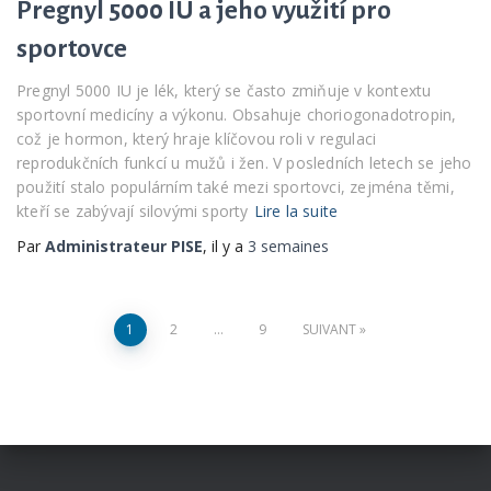
Pregnyl 5000 IU a jeho využití pro
sportovce
Pregnyl 5000 IU je lék, který se často zmiňuje v kontextu
sportovní medicíny a výkonu. Obsahuje choriogonadotropin,
což je hormon, který hraje klíčovou roli v regulaci
reprodukčních funkcí u mužů i žen. V posledních letech se jeho
použití stalo populárním také mezi sportovci, zejména těmi,
kteří se zabývají silovými sporty
Lire la suite
Par
Administrateur PISE
, il y a
3 semaines
1
2
…
9
SUIVANT
Pagination
des
publications