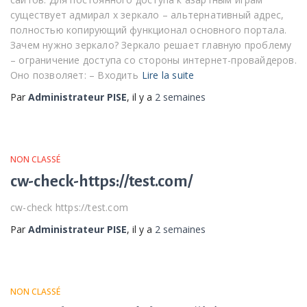
существует адмирал х зеркало – альтернативный адрес,
полностью копирующий функционал основного портала.
Зачем нужно зеркало? Зеркало решает главную проблему
– ограничение доступа со стороны интернет-провайдеров.
Оно позволяет: – Входить
Lire la suite
Par
Administrateur PISE
, il y a
2 semaines
NON CLASSÉ
cw-check-https://test.com/
cw-check https://test.com
Par
Administrateur PISE
, il y a
2 semaines
NON CLASSÉ